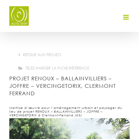
Skip
to
content
RETOUR AUX PROJETS
TÉLÉCHARGER LA FICHE RÉFÉRENCE
PROJET RENOUX – BALLAINVILLIERS –
JOFFRE – VERCINGETORIX, CLERMONT
FERRAND
Maitrise d’œuvre pour l’aménagement urbain et paysager du
lieu de projet RENOUX – BALLAINVILLIERS – JOFFRE –
VERCINGETORIX à Clermont-Ferrand (63)