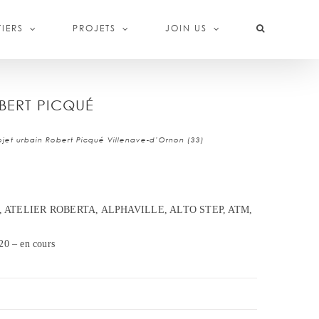
IERS
PROJETS
JOIN US
BERT PICQUÉ
ojet urbain Robert Picqué Villenave-d’Ornon (33)
 ATELIER ROBERTA, ALPHAVILLE, ALTO STEP, ATM,
20 – en cours