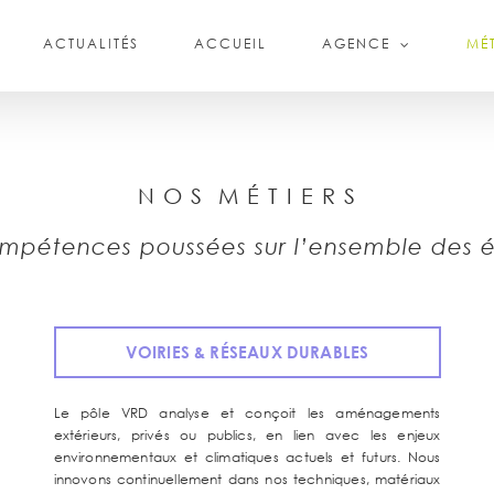
ACTUALITÉS
ACCUEIL
AGENCE
MÉT
N O S M É T I E R S
mpétences poussées sur l’ensemble des é
VOIRIES & RÉSEAUX DURABLES
Le pôle VRD analyse et conçoit les aménagements
extérieurs, privés ou publics, en lien avec les enjeux
environnementaux et climatiques actuels et futurs. Nous
innovons continuellement dans nos techniques, matériaux