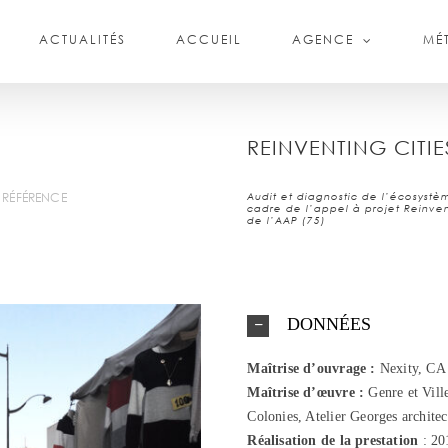
ACTUALITÉS
ACCUEIL
AGENCE
MÉT
REINVENTING CITIE
 RÉFÉRENCE
Audit et diagnostic de l’écosystèm
cadre de l’appel à projet Reinven
de l’AAP (75)
DONNÉES
Maîtrise d’ouvrage :
Nexity, CA 
Maîtrise d’œuvre :
Genre et Vil
Colonies, Atelier Georges archit
Réalisation
de la prestation
: 20