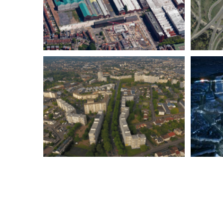
AMO DD FIVES-CAIL LILLE (59)
D’I
APPUI OPÉRATIONNEL ANRU