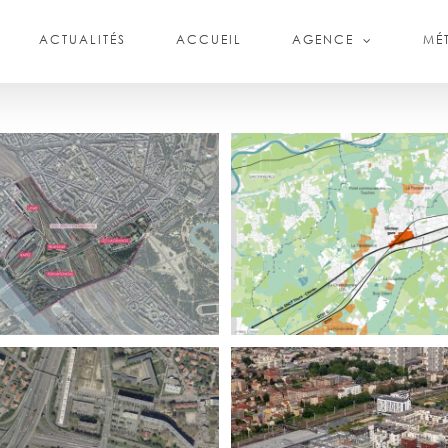
ACTUALITÉS
ACCUEIL
AGENCE
MÉT
AMO RÉSILIENCE ET
LOPPEMENT DURABLE ZAC
PLAN GUIDE BALLAN MIRÉ
Y CHARENTON (PARIS 12e)
OEU ESPACES PUBLICS
ZAC DU PORT, CHOISY-LE