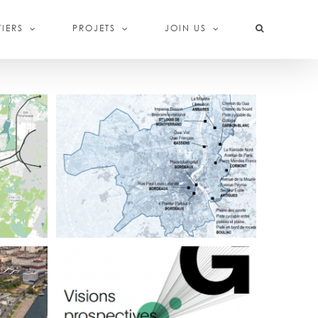
IERS
PROJETS
JOIN US
AMO ESPACES PUBLICS
 (37)
BORDEAUX METROPOLE (33)
-ROI
VISIONS PROSPECTIVES POUR LE