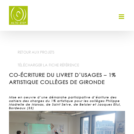
Skip
to
content
RETOUR AUX PROJETS
TÉLÉCHARGER LA FICHE RÉFÉRENCE
CO-ÉCRITURE DU LIVRET D’USAGES – 1%
ARTISTIQUE COLLÈGES DE GIRONDE
Mise en
oeuvre
d’une démarche participative d’écriture des
cahiers des charges du 1% artistique pour les collèges Philippe
Madrelle
de Marsas, de Saint Selve, de
Belcier
et Jacques Ellul,
Bordeaux (33)