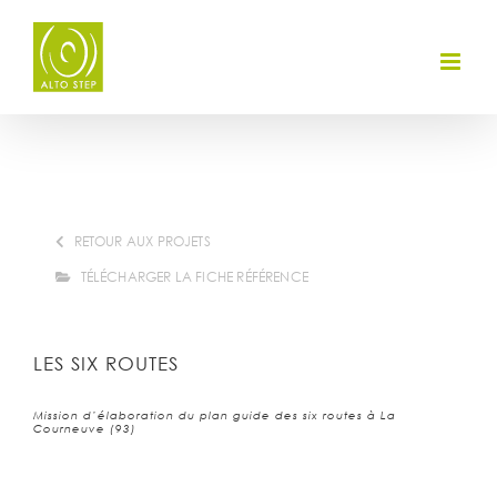
Skip
to
content
RETOUR AUX PROJETS
TÉLÉCHARGER LA FICHE RÉFÉRENCE
LES SIX ROUTES
Mission d’élaboration du plan guide des six routes à La
Courneuve (93)