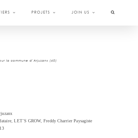
IERS
PROJETS
JOIN US
our la commune d’Arjuzanx (40)
rjuzanx
taire, LET’S GROW, Freddy Charrier Paysagiste
13