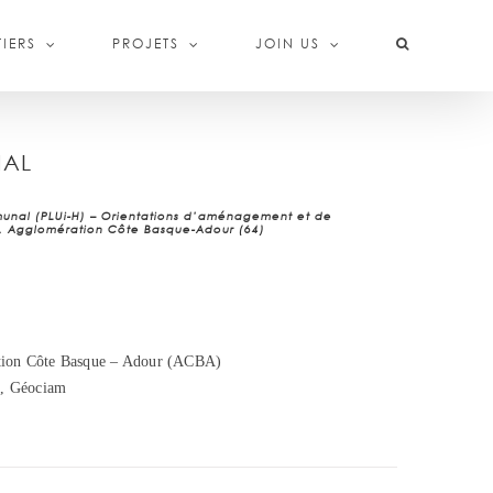
IERS
PROJETS
JOIN US
NAL
munal (PLUi-H) – Orientations d’aménagement et de
, Agglomération Côte Basque-Adour (64)
ion Côte Basque – Adour (ACBA)
, Géociam