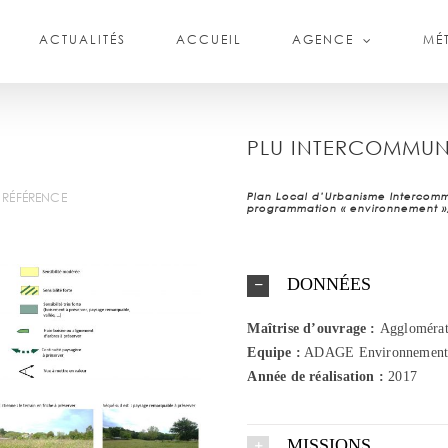
ACTUALITÉS
ACCUEIL
AGENCE
MÉT
PLU INTERCOMMU
 RÉFÉRENCE
Plan Local d’Urbanisme Intercom
programmation « environnement »
DONNÉES
Maîtrise d’ouvrage :
Agglomérat
Equipe :
ADAGE Environnement
Année de réalisation :
2017
MISSIONS