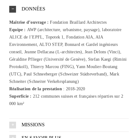
DONNÉES
Maîtrise d’ouvrage :
Fondation Braillard Architectes
Equipe :
AWP (architecture, urbanisme, paysage), laboratoire
ALICE de l’EPFL, Topotek 1, Fondation AIA, AIA
Environnement, ALTO STEP, Bonnard et Gardel ingénieurs
conseil, Jeanne Dellacasa (L-architectes), Jean Delons (Vinci),
Géraldine Pflieger (Université de Genève), Stefan Kaegi (Rimini
Protokoll), Thierry Marcou (FING), Yann Moulier-Boutang
(UTC), Paul Schneeberger (Schweizer Städteverband), Mark
Schneiter (Schneiter Verkehrsplanung)
Réalisation
de la prestation
: 2018-2020
Superficie
:
212 communes suisses et françaises réparties sur 2
000 km²
MISSIONS
EN SAVOIR PLUS