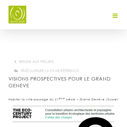
Skip
to
content
RETOUR AUX PROJETS
TÉLÉCHARGER LA FICHE RÉFÉRENCE
VISIONS PROSPECTIVES POUR LE GRAND
GENEVE
ème
Habiter la ville-paysage du 21
siècle – Grand Genève (Suisse)