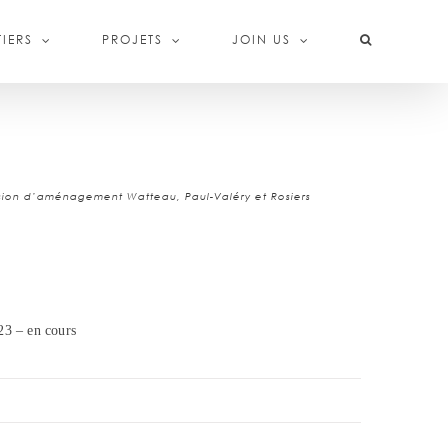
IERS
PROJETS
JOIN US
sion d’aménagement Watteau, Paul-Valéry et Rosiers
O
23 – en cours