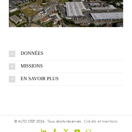
DONNÉES
MISSIONS
EN SAVOIR PLUS
© ALTO STEP 2026 . Tous droits réservés .
Crédits et mentions
LinkedIn
Facebook
X
YouTube
Email