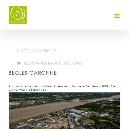
Skip
to
content
RETOUR AUX PROJETS
TÉLÉCHARGER LA FICHE RÉFÉRENCE
BEGLES-GARONNE
Accord-cadre de maîtrise d’œuvre urbaine – Secteur « BEGLES-
GARONNE » Bègles (33)